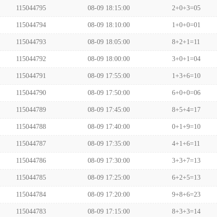
115044795
08-09 18:15:00
2+0+3=05
115044794
08-09 18:10:00
1+0+0=01
115044793
08-09 18:05:00
8+2+1=11
115044792
08-09 18:00:00
3+0+1=04
115044791
08-09 17:55:00
1+3+6=10
115044790
08-09 17:50:00
6+0+0=06
115044789
08-09 17:45:00
8+5+4=17
115044788
08-09 17:40:00
0+1+9=10
115044787
08-09 17:35:00
4+1+6=11
115044786
08-09 17:30:00
3+3+7=13
115044785
08-09 17:25:00
6+2+5=13
115044784
08-09 17:20:00
9+8+6=23
115044783
08-09 17:15:00
8+3+3=14