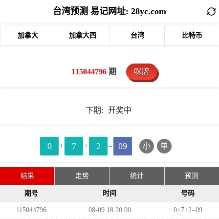
台湾预测 易记网址: 28yc.com
加拿大
加拿大西
台湾
比特币
115044796
期
咪牌
下期:
开奖中
0
7
2
09
小
单
+
+
=
结果
走势
统计
预测
期号
时间
号码
115044796
08-09 18:20:00
0+7+2=09