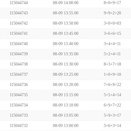
115044744
08-09 14:00:00
8+0+9=17
115044743
08-09 13:55:00
9+9+2=20
115044742
08-09 13:50:00
3+0+0=03
115044741
08-09 13:45:00
3+6+6=15
115044740
08-09 13:40:00
3+4+4=11
115044739
08-09 13:35:00
5+2+4=11
115044738
08-09 13:30:00
8+3+7=18
115044737
08-09 13:25:00
1+0+9=10
115044736
08-09 13:20:00
7+6+9=22
115044735
08-09 13:15:00
5+5+4=14
115044734
08-09 13:10:00
6+9+7=22
115044733
08-09 13:05:00
5+9+3=17
115044732
08-09 13:00:00
5+6+3=14