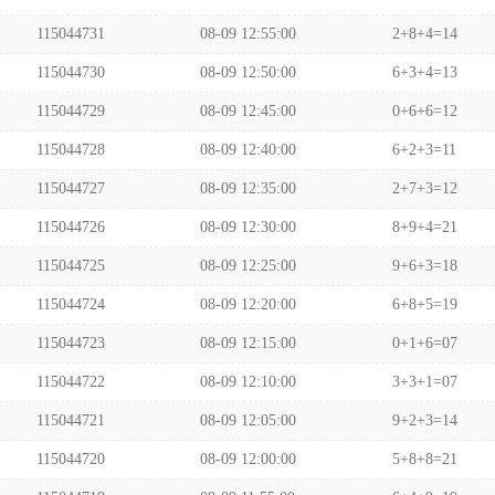
115044731
08-09 12:55:00
2+8+4=14
115044730
08-09 12:50:00
6+3+4=13
115044729
08-09 12:45:00
0+6+6=12
115044728
08-09 12:40:00
6+2+3=11
115044727
08-09 12:35:00
2+7+3=12
115044726
08-09 12:30:00
8+9+4=21
115044725
08-09 12:25:00
9+6+3=18
115044724
08-09 12:20:00
6+8+5=19
115044723
08-09 12:15:00
0+1+6=07
115044722
08-09 12:10:00
3+3+1=07
115044721
08-09 12:05:00
9+2+3=14
115044720
08-09 12:00:00
5+8+8=21