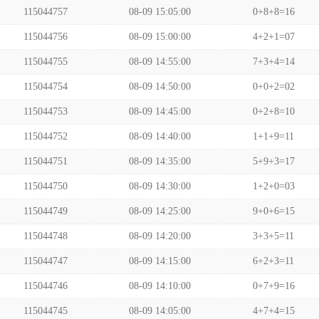
115044757
08-09 15:05:00
0+8+8=16
115044756
08-09 15:00:00
4+2+1=07
115044755
08-09 14:55:00
7+3+4=14
115044754
08-09 14:50:00
0+0+2=02
115044753
08-09 14:45:00
0+2+8=10
115044752
08-09 14:40:00
1+1+9=11
115044751
08-09 14:35:00
5+9+3=17
115044750
08-09 14:30:00
1+2+0=03
115044749
08-09 14:25:00
9+0+6=15
115044748
08-09 14:20:00
3+3+5=11
115044747
08-09 14:15:00
6+2+3=11
115044746
08-09 14:10:00
0+7+9=16
115044745
08-09 14:05:00
4+7+4=15