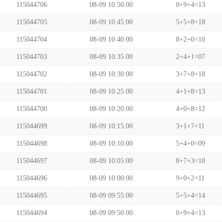
115044706
08-09 10:50:00
0+9+4=13
115044705
08-09 10:45:00
5+5+8=18
115044704
08-09 10:40:00
8+2+0=10
115044703
08-09 10:35:00
2+4+1=07
115044702
08-09 10:30:00
3+7+8=18
115044701
08-09 10:25:00
4+1+8=13
115044700
08-09 10:20:00
4+0+8=12
115044699
08-09 10:15:00
3+1+7=11
115044698
08-09 10:10:00
5+4+0=09
115044697
08-09 10:05:00
8+7+3=18
115044696
08-09 10:00:00
9+0+2=11
115044695
08-09 09:55:00
5+5+4=14
115044694
08-09 09:50:00
0+9+4=13