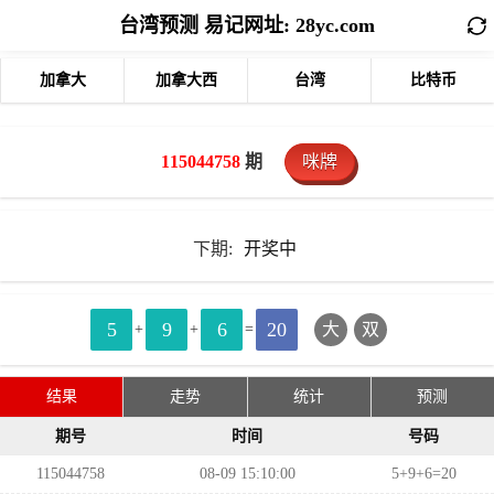
台湾预测 易记网址: 28yc.com
加拿大
加拿大西
台湾
比特币
115044758
期
咪牌
下期:
开奖中
5
9
6
20
大
双
+
+
=
结果
走势
统计
预测
期号
时间
号码
115044758
08-09 15:10:00
5+9+6=20