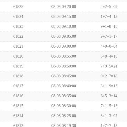
61825
08-08 09:20:00
2+2+5=09
61824
08-08 09:15:00
1+7+4=12
61823
08-08 09:10:00
9+1+8=18
61822
08-08 09:05:00
9+7+1=17
61821
08-08 09:00:00
4+0+0=04
61820
08-08 08:55:00
3+8+4=15
61819
08-08 08:50:00
7+9+5=21
61818
08-08 08:45:00
9+2+7=18
61817
08-08 08:40:00
3+1+9=13
61816
08-08 08:35:00
6+5+3=14
61815
08-08 08:30:00
7+1+5=13
61814
08-08 08:25:00
3+1+3=07
61813
08-08 08:19:30
1+7+7=15