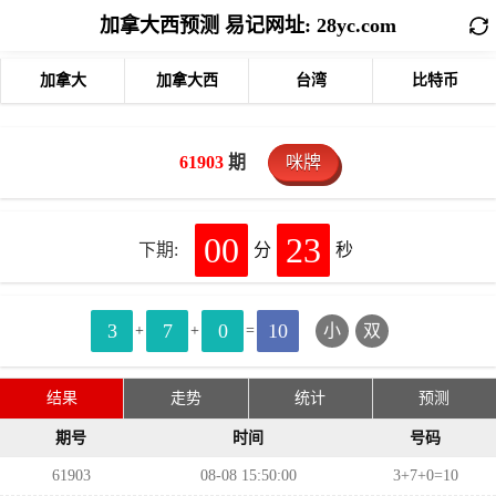
加拿大西预测 易记网址: 28yc.com
加拿大
加拿大西
台湾
比特币
61903
期
咪牌
00
23
下期:
分
秒
3
7
0
10
小
双
+
+
=
结果
走势
统计
预测
期号
时间
号码
61903
08-08 15:50:00
3+7+0=10