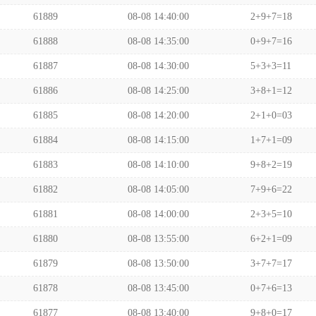
61889
08-08 14:40:00
2+9+7=18
61888
08-08 14:35:00
0+9+7=16
61887
08-08 14:30:00
5+3+3=11
61886
08-08 14:25:00
3+8+1=12
61885
08-08 14:20:00
2+1+0=03
61884
08-08 14:15:00
1+7+1=09
61883
08-08 14:10:00
9+8+2=19
61882
08-08 14:05:00
7+9+6=22
61881
08-08 14:00:00
2+3+5=10
61880
08-08 13:55:00
6+2+1=09
61879
08-08 13:50:00
3+7+7=17
61878
08-08 13:45:00
0+7+6=13
61877
08-08 13:40:00
9+8+0=17