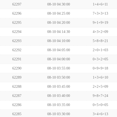
62297
08-10 04:30:00
1+4+6=11
62296
08-10 04:25:00
7+3+3=13
62295
08-10 04:20:00
9+1+9=19
62294
08-10 04:14:30
4+3+2=09
62293
08-10 04:10:00
5+8+8=21
62292
08-10 04:05:00
2+0+1=03
62291
08-10 04:00:00
0+3+2=05
62290
08-10 03:55:00
0+9+9=18
62289
08-10 03:50:00
1+3+6=10
62288
08-10 03:45:00
2+2+5=09
62287
08-10 03:40:00
9+8+7=24
62286
08-10 03:35:00
0+5+0=05
62285
08-10 03:30:00
3+4+6=13