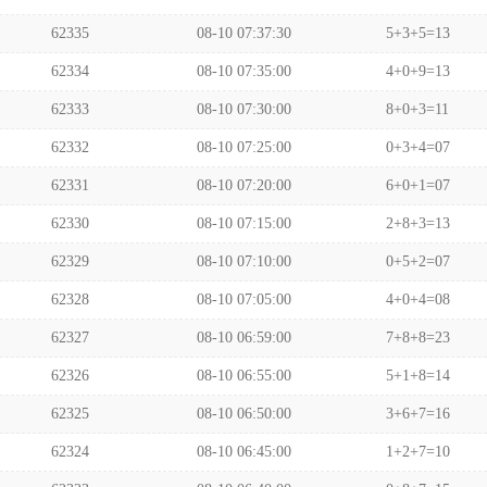
62335
08-10 07:37:30
5+3+5=13
62334
08-10 07:35:00
4+0+9=13
62333
08-10 07:30:00
8+0+3=11
62332
08-10 07:25:00
0+3+4=07
62331
08-10 07:20:00
6+0+1=07
62330
08-10 07:15:00
2+8+3=13
62329
08-10 07:10:00
0+5+2=07
62328
08-10 07:05:00
4+0+4=08
62327
08-10 06:59:00
7+8+8=23
62326
08-10 06:55:00
5+1+8=14
62325
08-10 06:50:00
3+6+7=16
62324
08-10 06:45:00
1+2+7=10