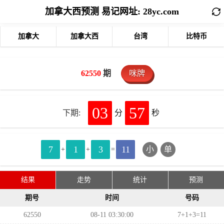
加拿大西预测 易记网址: 28yc.com
加拿大
加拿大西
台湾
比特币
62550
期
咪牌
03
57
下期:
分
秒
7
1
3
11
小
单
+
+
=
结果
走势
统计
预测
期号
时间
号码
62550
08-11 03:30:00
7+1+3=11