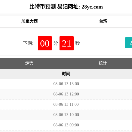
比特币预测 易记网址: 28yc.com
加拿大西
台湾
00
21
下期:
分
秒
走势
统计
时间
08-06 13:13:00
08-06 13:12:00
08-06 13:11:00
08-06 13:10:00
08-06 13:09:00