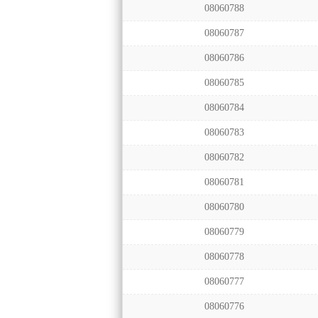
08060788
08060787
08060786
08060785
08060784
08060783
08060782
08060781
08060780
08060779
08060778
08060777
08060776