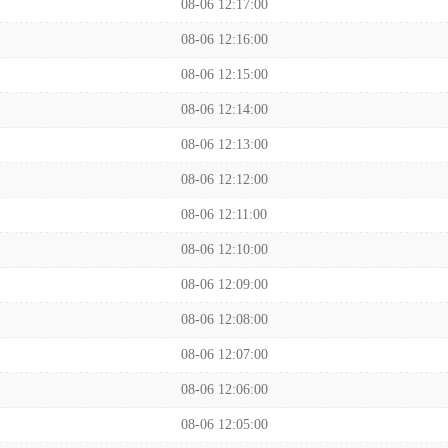
08-06 12:17:00
08-06 12:16:00
08-06 12:15:00
08-06 12:14:00
08-06 12:13:00
08-06 12:12:00
08-06 12:11:00
08-06 12:10:00
08-06 12:09:00
08-06 12:08:00
08-06 12:07:00
08-06 12:06:00
08-06 12:05:00