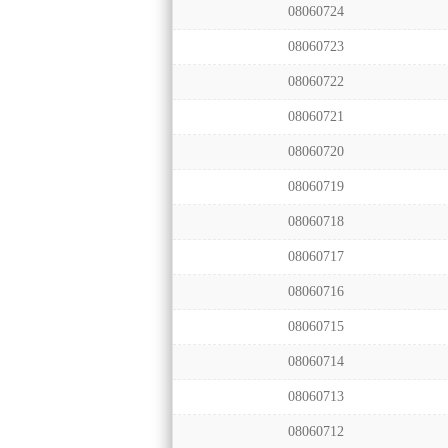
08060724
08060723
08060722
08060721
08060720
08060719
08060718
08060717
08060716
08060715
08060714
08060713
08060712