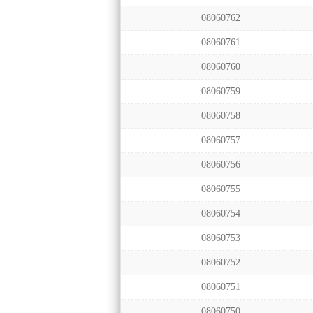
08060762
08060761
08060760
08060759
08060758
08060757
08060756
08060755
08060754
08060753
08060752
08060751
08060750