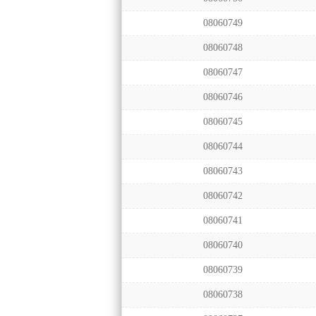
08060749
08060748
08060747
08060746
08060745
08060744
08060743
08060742
08060741
08060740
08060739
08060738