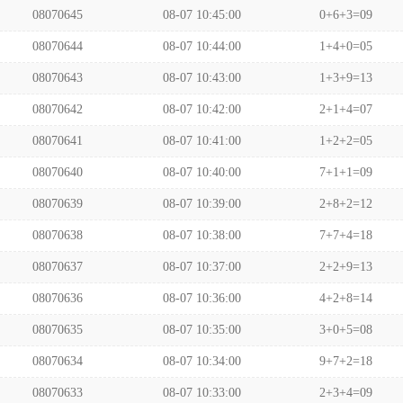
08070645
08-07 10:45:00
0+6+3=09
08070644
08-07 10:44:00
1+4+0=05
08070643
08-07 10:43:00
1+3+9=13
08070642
08-07 10:42:00
2+1+4=07
08070641
08-07 10:41:00
1+2+2=05
08070640
08-07 10:40:00
7+1+1=09
08070639
08-07 10:39:00
2+8+2=12
08070638
08-07 10:38:00
7+7+4=18
08070637
08-07 10:37:00
2+2+9=13
08070636
08-07 10:36:00
4+2+8=14
08070635
08-07 10:35:00
3+0+5=08
08070634
08-07 10:34:00
9+7+2=18
08070633
08-07 10:33:00
2+3+4=09