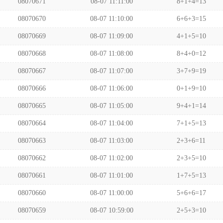
08070671
08-07 11:11:00
8+1+4=13
08070670
08-07 11:10:00
6+6+3=15
08070669
08-07 11:09:00
4+1+5=10
08070668
08-07 11:08:00
8+4+0=12
08070667
08-07 11:07:00
3+7+9=19
08070666
08-07 11:06:00
0+1+9=10
08070665
08-07 11:05:00
9+4+1=14
08070664
08-07 11:04:00
7+1+5=13
08070663
08-07 11:03:00
2+3+6=11
08070662
08-07 11:02:00
2+3+5=10
08070661
08-07 11:01:00
1+7+5=13
08070660
08-07 11:00:00
5+6+6=17
08070659
08-07 10:59:00
2+5+3=10