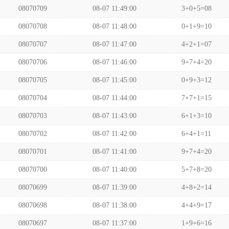
08070709
08-07 11:49:00
3+0+5=08
08070708
08-07 11:48:00
0+1+9=10
08070707
08-07 11:47:00
4+2+1=07
08070706
08-07 11:46:00
9+7+4=20
08070705
08-07 11:45:00
0+9+3=12
08070704
08-07 11:44:00
7+7+1=15
08070703
08-07 11:43:00
6+1+3=10
08070702
08-07 11:42:00
6+4+1=11
08070701
08-07 11:41:00
9+7+4=20
08070700
08-07 11:40:00
5+7+8=20
08070699
08-07 11:39:00
4+8+2=14
08070698
08-07 11:38:00
4+4+9=17
08070697
08-07 11:37:00
1+9+6=16