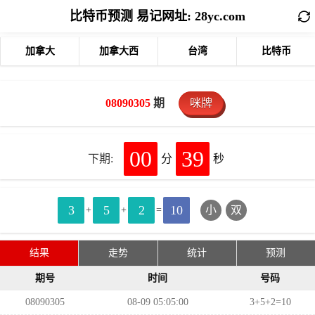
比特币预测 易记网址: 28yc.com
加拿大
加拿大西
台湾
比特币
08090305
期
咪牌
00
39
下期:
分
秒
3
5
2
10
小
双
+
+
=
结果
走势
统计
预测
期号
时间
号码
08090305
08-09 05:05:00
3+5+2=10