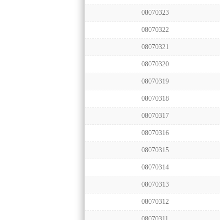
08070323
08070322
08070321
08070320
08070319
08070318
08070317
08070316
08070315
08070314
08070313
08070312
08070311