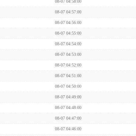
08-07 04:58:00
08-07 04:57:00
08-07 04:56:00
08-07 04:55:00
08-07 04:54:00
08-07 04:53:00
08-07 04:52:00
08-07 04:51:00
08-07 04:50:00
08-07 04:49:00
08-07 04:48:00
08-07 04:47:00
08-07 04:46:00