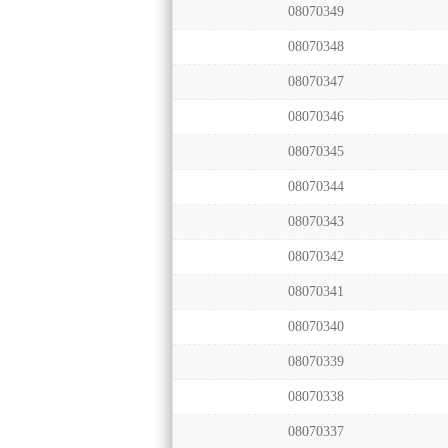
08070349
08070348
08070347
08070346
08070345
08070344
08070343
08070342
08070341
08070340
08070339
08070338
08070337