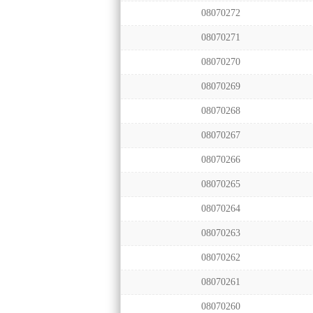
08070272
08070271
08070270
08070269
08070268
08070267
08070266
08070265
08070264
08070263
08070262
08070261
08070260