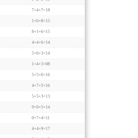
7+4+7=18
1+6+8=15
8+1+6=15
4+4+6=14
5+6+3=14
1+4+3=08
5+5+6=16
4+7+5=16
5+5+3=13
9+0+5=14
0+7+4=11
4+4+9=17