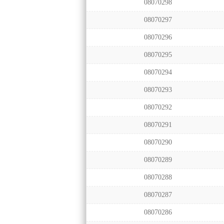
08070298
08070297
08070296
08070295
08070294
08070293
08070292
08070291
08070290
08070289
08070288
08070287
08070286