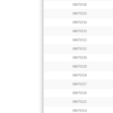
08070336
08070335
08070334
08070333
08070332
08070331
08070330
08070329
08070328
08070327
08070326
08070325
08070324